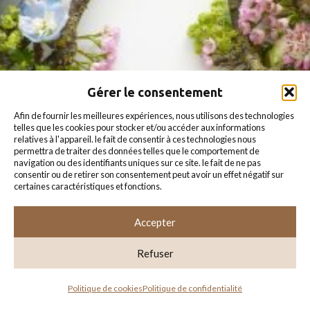
envoyer
un
email
Gérer le consentement
afin de fournir les meilleures expériences, nous utilisons des technologies
telles que les cookies pour stocker et/ou accéder aux informations
relatives à l'appareil. le fait de consentir à ces technologies nous
permettra de traiter des données telles que le comportement de
navigation ou des identifiants uniques sur ce site. le fait de ne pas
consentir ou de retirer son consentement peut avoir un effet négatif sur
certaines caractéristiques et fonctions.
AU COEUR DU SOUFFLE © 2024
Accepter
-
-
Mentions légales
Conditions générales de vente
Politique de
-
-
confidentialité
Gestion des cookies
Ma carte professionnelle
Refuser
politique de cookies
politique de confidentialité