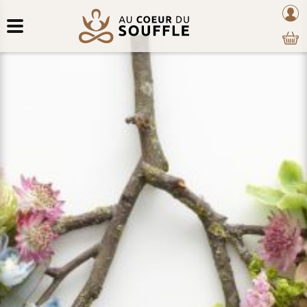
Retour
au
mon
au
coeur
com
contenu
du
souffle