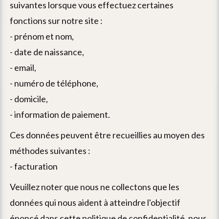
suivantes lorsque vous effectuez certaines
fonctions sur notre site :
- prénom et nom,
- date de naissance,
- email,
- numéro de téléphone,
- domicile,
- information de paiement.
aucune
donnée
ces données peuvent être recueillies au moyen des
personnelle
méthodes suivantes :
n’est
- facturation
conservée
veuillez noter que nous ne collectons que les
par
données qui nous aident à atteindre l'objectif
le
énoncé dans cette politique de confidentialité. nous