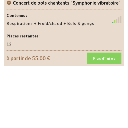
Concert de bols chantants "Symphonie vibratoire"
Contenus :
Respirations + Froid/chaud + Bols & gongs
Places restantes :
12
à partir de
55.00 €
Plus d'infos
Envoyer
un
email