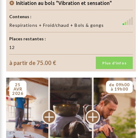
Initiation au bols "Vibration et sensation"
Contenus :
Respirations + Froid/chaud + Bols & gongs
Places restantes :
12
à partir de
75.00 €
Plus d'infos
25
de 09h00
AVR
à 19h00
2026