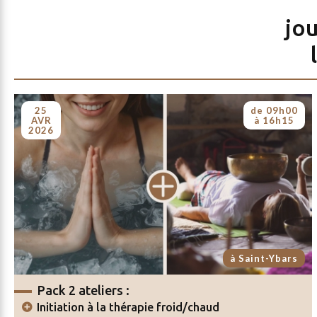
jou
25
de 09h00
AVR
à 16h15
2026
à Saint-Ybars
Pack 2 ateliers :
Initiation à la thérapie froid/chaud