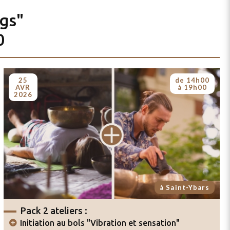
ngs"
0
25
de 14h00
AVR
à 19h00
2026
à Saint-Ybars
Pack 2 ateliers :
Initiation au bols "Vibration et sensation"