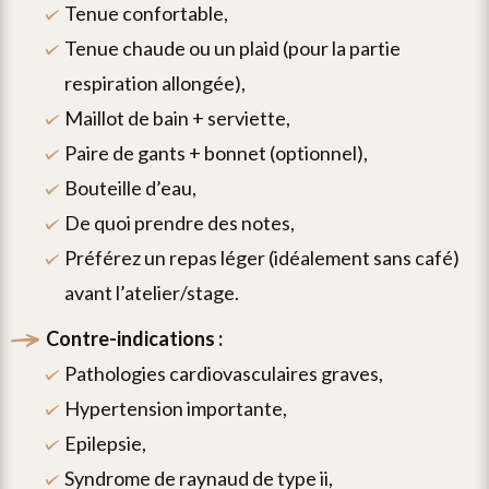
site
tenue confortable,
via
tenue chaude ou un plaid (pour la partie
ce
respiration allongée),
formulaire.
maillot de bain + serviette,
paire de gants + bonnet (optionnel),
ajouter
bouteille d’eau,
de quoi prendre des notes,
préférez un repas léger (idéalement sans café)
avant l’atelier/stage.
contre-indications :
pathologies cardiovasculaires graves,
hypertension importante,
epilepsie,
syndrome de raynaud de type ii,