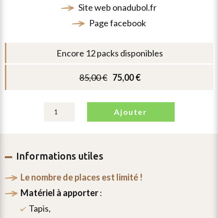
site web
onadubol.fr
page
facebook
encore 12 packs disponibles
85,00
€
75,00
€
le
le
prix
prix
aucune
ajouter
initial
actuel
donnée
était :
est :
personnelle
85,00 €.
75,00 €.
Informations utiles
n’est
conservée
le nombre de places est limité !
par
matériel à apporter
:
le
tapis,