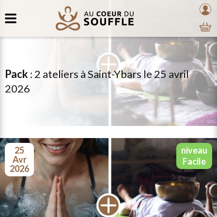
Retour
au
mon
au
coeur
com
contenu
du
souffle
Pack
:
2 ateliers à Saint-Ybars le 25 avril
2026
25
niveau
avr
facile
2026