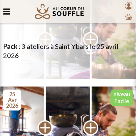
Retour
au
mon
au
coeur
com
contenu
du
souffle
Pack
:
3 ateliers à Saint-Ybars le 25 avril
2026
25
niveau
avr
facile
2026