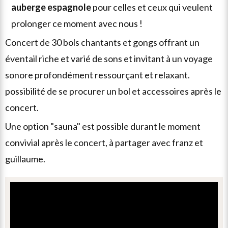
auberge espagnole
pour celles et ceux qui veulent
prolonger ce moment avec nous !
concert de 30 bols chantants et gongs offrant un
éventail riche et varié de sons et invitant à un voyage
sonore profondément ressourçant et relaxant
.
possibilité de se procurer un bol et accessoires après le
concert.
une option "sauna" est possible durant le moment
convivial après le concert, à partager avec franz et
guillaume.
aucune
donnée
personnelle
n’est