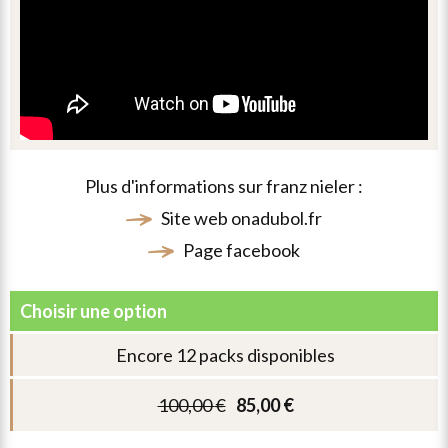
conservée
par
le
site
via
plus d'informations sur
franz nieler
:
ce
site web
onadubol.fr
formulaire.
page
facebook
ajouter
encore 12 packs disponibles
100,00
€
85,00
€