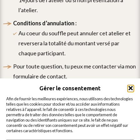
l’atelier.
conditions d’annulation :
au coeur du souffle peut annuler cet atelier et
reversera la totalité du montant versé par
chaque participant.
pour toute question, tu peux me contacter via mon
formulaire de contact
.
Gérer le consentement
afin de fournir les meilleures expériences, nous utilisons des technologies
telles que les cookies pour stocker et/ou accéder aux informations
Inscris-toi à ma lettre d'information
relatives à l'appareil. le fait de consentir à ces technologies nous
permettra de traiter des données telles que le comportement de
pour ne rien rater !
navigation ou des identifiants uniques sur ce site. le fait de ne pas
consentir ou de retirer son consentement peut avoir un effet négatif sur
certaines caractéristiques et fonctions.
ajouter