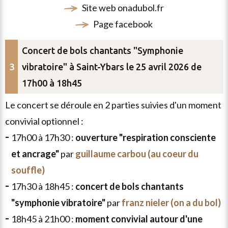
site web
onadubol.fr
page
facebook
Concert de bols chantants "Symphonie
vibratoire" à Saint-Ybars le 25 avril 2026 de
17h00 à 18h45
le concert se déroule en 2 parties suivies d'un moment
convivial optionnel :
17h00 à 17h30 :
ouverture "respiration consciente
et ancrage"
par
guillaume carbou (au coeur du
souffle)
envoyer
un
17h30 à 18h45 :
concert de bols chantants
email
"symphonie vibratoire"
par
franz nieler (on a du bol)
18h45 à 21h00 :
moment convivial autour d'une