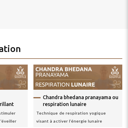
ation
Chandra bhedana pranayama
ou
rillant
respiration lunaire
 stimuler
Technique de respiration yogique
'éveiller
visant à activer l’énergie lunaire