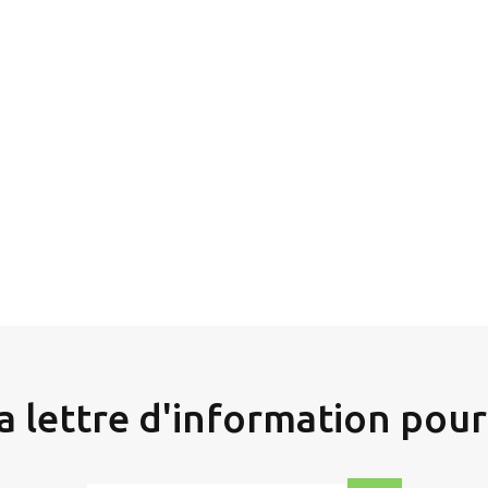
Envoyer
un
email
ma lettre d'information
pour 