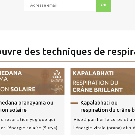
OK
uvre des techniques de respir
Aucune
ENVOYER
donnée
personnelle
n’est
conservée
par
le
bhedana pranayama
ou
Kapalabhati
ou
site
ion solaire
respiration du crâne b
via
e respiration yogique qui
Vise à purifier le corps et à
ce
ler l’énergie solaire (Surya)
l’énergie vitale (prana) afin d
formulaire.