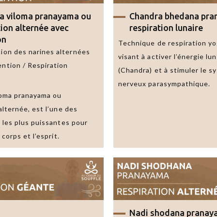
a viloma pranayama
ou
Chandra bhedana pr
tion alternée avec
respiration lunaire
on
Technique de respiration y
tion des narines alternées
visant à activer l’énergie lun
ention / Respiration
(Chandra) et à stimuler le 
)
nerveux parasympathique.
loma pranayama ou
alternée, est l’une des
 les plus puissantes pour
 corps et l’esprit.
Envoyer
Nadi shodana pranay