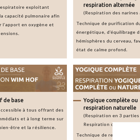
un
respiration alternée
espiratoire exploitant
email
(Respiration des narines
la capacité pulmonaire afin
Technique de purification 
 l’apport en oxygène et
énergétique, d'équilibrage 
tensions.
hémisphères du cerveau, fa
état de calme profond.
f de base
Yogique complète
ou
respiration naturelle
ccessible à tous offrant des
Aucune
(Respiration en 3 parties
mmédiats et à long terme sur
ENVOYER
donnée
Respiration complète)
bien-être et la résilience.
personnelle
Technique de respiration co
n’est