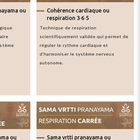
anayama
ou
Cohérence cardiaque
ou
respiration 3∙6∙5
ogique
Technique de respiration
aire
scientifiquement validée qui permet de
système
réguler le rythme cardiaque et
d’harmoniser le système nerveux
autonome.
ama
ou
Sama vrtti pranayama
ou