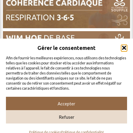
envoyer
un
email
Gérer le consentement
afin de fournir les meilleures expériences, nous utilisons des technologies
telles que les cookies pour stocker et/ou accéder aux informations
relatives à l'appareil. le fait de consentir à ces technologies nous
permettra de traiter des données telles que le comportement de
navigation ou des identifiants uniques sur ce site. le fait de ne pas
consentir ou de retirer son consentement peut avoir un effet négatif sur
certaines caractéristiques et fonctions.
Accepter
Refuser
AU COEUR DU SOUFFLE © 2024
-
-
Mentions légales
Conditions générales de vente
Politique de
politique de cookies
politique de confidentialité