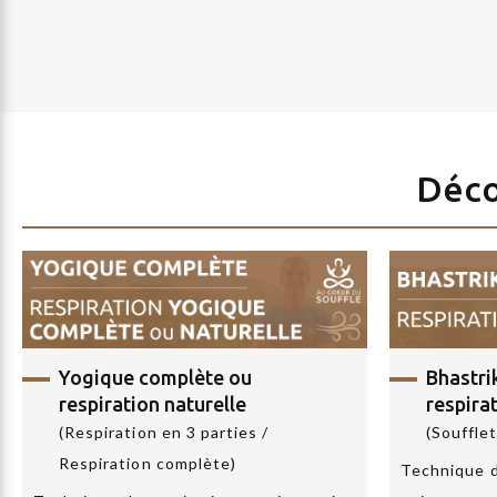
Déco
Yogique complète
ou
Bhastr
respiration naturelle
respira
(Respiration en 3 parties /
(Souffle
Respiration complète)
Technique d