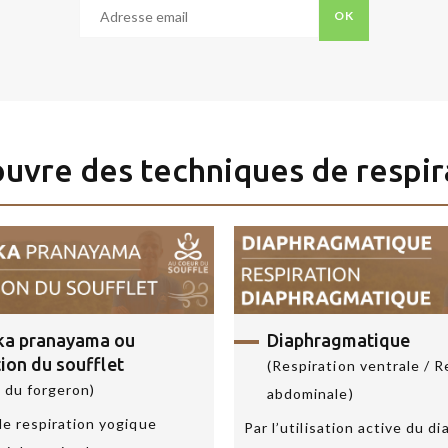
OK
uvre des techniques de respir
Aucune
ENVOYER
donnée
personnelle
n’est
conservée
par
ika pranayama
ou
Diaphragmatique
le
tion du soufflet
(Respiration ventrale / R
site
t du forgeron)
abdominale)
via
e respiration yogique
Par l’utilisation active du d
ce