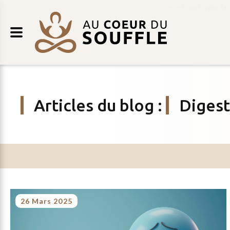
Retour
AU
au
COEUR
contenu
DU
SOUFFLE
Articles du blog
:
Digest
26 Mars 2025