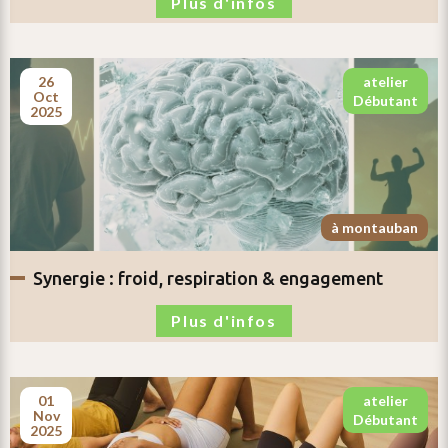
Plus d'infos
26
atelier
oct
débutant
2025
à montauban
synergie :
froid, respiration & engagement
Plus d'infos
01
atelier
nov
débutant
2025