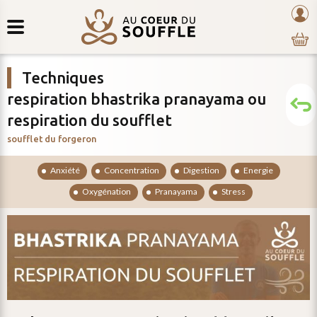
Retour
au
mon
au
coeur
com
contenu
du
Techniques
souffle
respiration bhastrika pranayama ou
respiration du soufflet
soufflet du forgeron
anxiété
concentration
digestion
energie
oxygénation
pranayama
stress