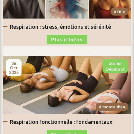
à foix
respiration :
stress, émotions et sérénité
Plus d'infos
26
atelier
oct
débutant
2025
à montauban
respiration fonctionnelle :
fondamentaux