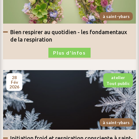
à saint-ybars
bien respirer au quotidien -
les fondamentaux
de la respiration
Plus d'infos
28
atelier
fév
tout public
2026
à saint-ybars
initiation
froid et respiration consciente
à saint-