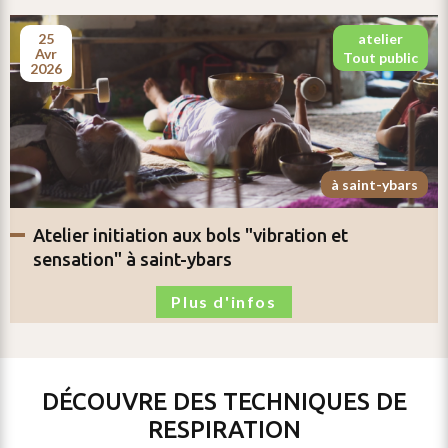
25
atelier
avr
tout public
2026
à saint-ybars
atelier
initiation aux bols "vibration et
sensation"
à saint-ybars
Plus d'infos
DÉCOUVRE DES TECHNIQUES DE
RESPIRATION