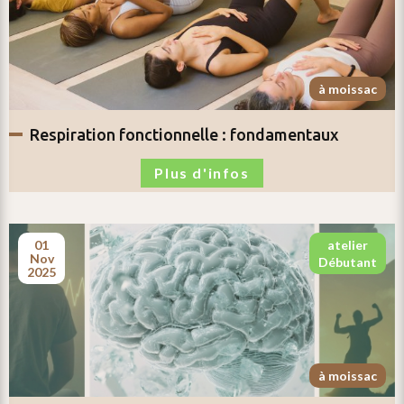
à moissac
respiration fonctionnelle :
fondamentaux
Plus d'infos
01
atelier
nov
débutant
2025
à moissac