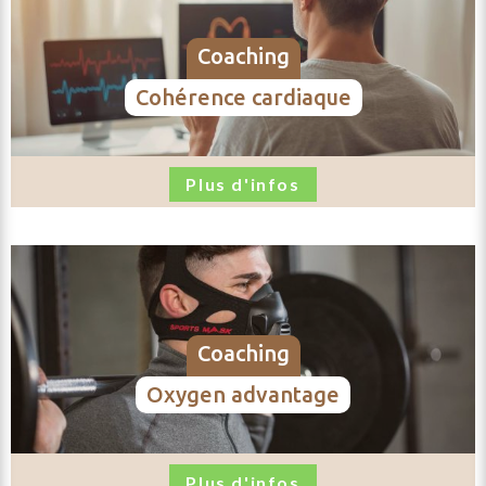
coaching
cohérence cardiaque
Plus d'infos
coaching
oxygen advantage
Plus d'infos