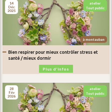
14
atelier
déc
tout public
2025
à montauban
bien respirer pour
mieux contrôler stress et
santé / mieux dormir
Plus d'infos
28
atelier
fév
tout public
2026