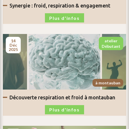
synergie :
froid, respiration & engagement
Plus d'infos
14
atelier
déc
débutant
2025
à montauban
découverte respiration et froid
à montauban
Plus d'infos