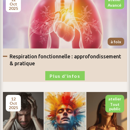
oct
avancé
2025
à foix
respiration fonctionnelle :
approfondissement
& pratique
Plus d'infos
12
atelier
oct
tout
2025
public