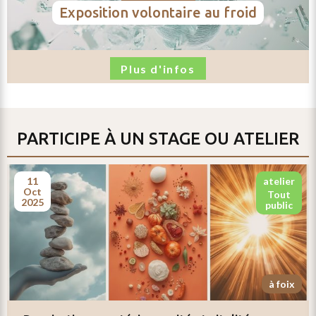
exposition volontaire au froid
Plus d'infos
aucune
PARTICIPE À UN STAGE OU ATELIER
donnée
personnelle
11
atelier
oct
tout
n’est
2025
public
conservée
par
le
à foix
site
via