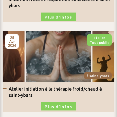
ybars
Plus d'infos
25
atelier
avr
tout public
2026
à saint-ybars
atelier
initiation à la thérapie froid/chaud
à
saint-ybars
Plus d'infos