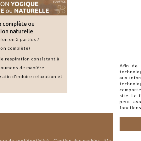
via
ce
formulaire.
e complète
ou
tion naturelle
ion en 3 parties /
ion complète)
e respiration consistant à
Afin de 
 poumons de manière
technolo
 afin d'induire relaxation et
aux infor
technolo
.
comporte
site. Le
peut avo
fonctions
ique de confidentialité
-
Gestion des cookies
-
Ma carte profes