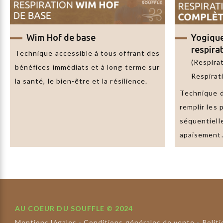
Wim Hof de base
Yogiqu
respira
Technique accessible à tous offrant des
(Respirat
bénéfices immédiats et à long terme sur
Respirat
la santé, le bien-être et la résilience.
Technique d
remplir les
séquentielle
apaisement
AU COEUR DU SOUFFLE © 2024
Mentions légales
-
Conditions générales de vente
-
Polit