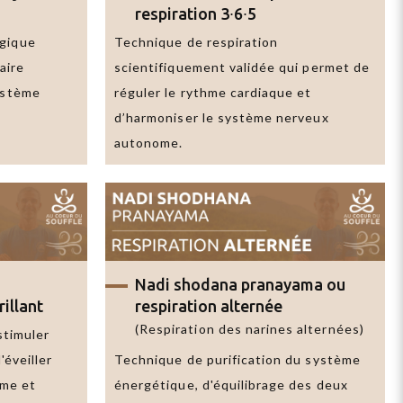
respiration 3∙6∙5
ogique
Technique de respiration
aire
scientifiquement validée qui permet de
système
réguler le rythme cardiaque et
d’harmoniser le système nerveux
autonome.
Nadi shodana pranayama
ou
rillant
respiration alternée
(Respiration des narines alternées)
 stimuler
'éveiller
Technique de purification du système
sme et
énergétique, d'équilibrage des deux