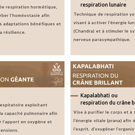
respiration lunaire
ée respiration hormétique,
Technique de respiration y
rber l'homéostasie afin
visant à activer l’énergie lun
es adaptations bénéfiques et
(Chandra) et à stimuler le 
 résilience.
nerveux parasympathique.
Envoyer
Kapalabhati
ou
un
respiration du crâne b
espiratoire exploitant
email
Vise à purifier le corps et à
la capacité pulmonaire afin
l’énergie vitale (prana) afin d
 l’apport en oxygène et
l’esprit, d'oxygéner l’organi
tensions.