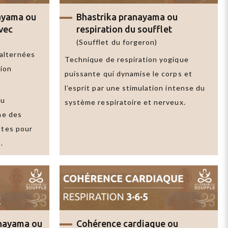
ayama
ou
Bhastrika pranayama
ou
avec
respiration du soufflet
(Soufflet du forgeron)
 alternées
Technique de respiration yogique
tion
puissante qui dynamise le corps et
l’esprit par une stimulation intense du
ou
système respiratoire et nerveux.
une des
ntes pour
.
anayama
ou
Cohérence cardiaque
ou