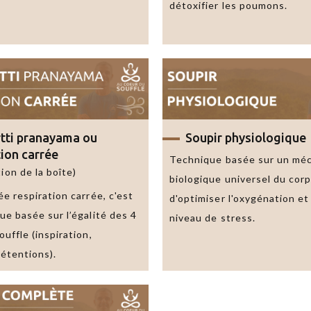
détoxifier les poumons.
tti pranayama
ou
Soupir physiologique
tion carrée
Technique basée sur un mé
Aucune
ion de la boîte)
biologique universel du corp
ENVOYER
donnée
e respiration carrée, c'est
d'optimiser l'oxygénation et
personnelle
ue basée sur l’égalité des 4
niveau de stress.
n’est
uffle (inspiration,
conservée
rétentions).
par
le
site