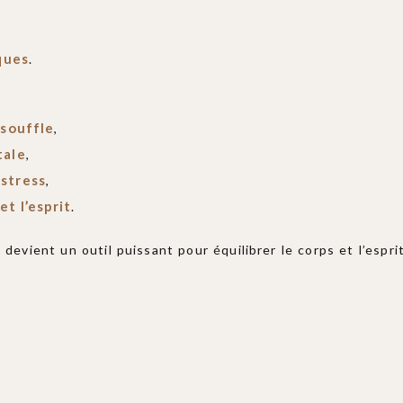
iques
.
 souffle
,
tale
,
 stress
,
t l’esprit
.
devient un outil puissant pour équilibrer le corps et l’espr