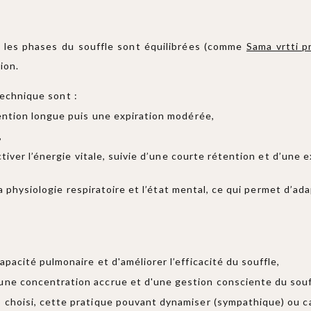
ù les phases du souffle sont équilibrées (comme
Sama vrtti 
tion.
technique sont :
ention longue puis une expiration modérée,
,
tiver l’énergie vitale, suivie d’une courte rétention et d’une
 physiologie respiratoire et l’état mental, ce qui permet d’ad
apacité pulmonaire et d'améliorer l’efficacité du souffle,
'une concentration accrue et d'une gestion consciente du souf
o choisi, cette pratique pouvant dynamiser (sympathique) ou c