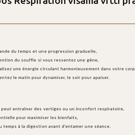
pos
Respiration visama vrtti pr
ENVOYER
donnée
personnelle
n’est
conservée
par
le
mande du temps et une progression graduelle,
site
tention du souffle si vous ressentez une gêne,
via
alisez une énergie circulant harmonieusement dans votre corp
ce
entez le matin pour dynamiser, le soir pour apaiser.
formulaire.
 peut entraîner des vertiges ou un inconfort respiratoire,
sentielle pour maximiser les bienfaits,
 du temps à la digestion avant d’entamer une séance.