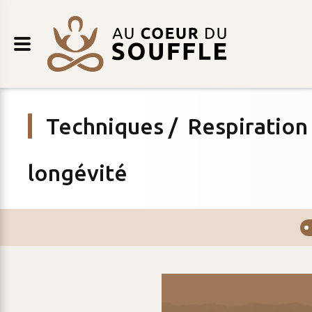
Retour
AU
au
COEUR
contenu
DU
SOUFFLE
Techniques
/
Respiration 
longévité