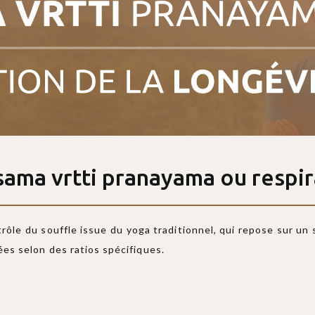
sama vrtti pranayama ou respir
le du souffle issue du yoga traditionnel, qui repose sur un s
tées selon des ratios spécifiques.