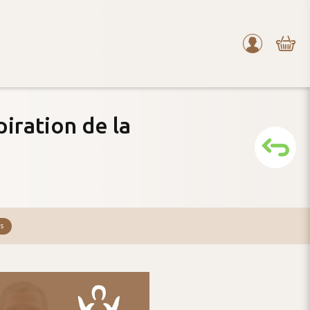
Mon
compte
iration de la
s