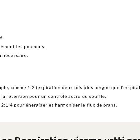
Envoyer
un
é,
email
ètement les poumons,
i nécessaire.
le, comme 1:2 (expiration deux fois plus longue que l’inspirat
 la rétention pour un contrôle accru du souffle,
2:1:4 pour énergiser et harmoniser le flux de prana.
Aucune