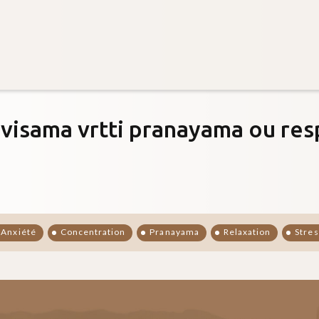
visama vrtti pranayama ou resp
Anxiété
Concentration
Pranayama
Relaxation
Stres