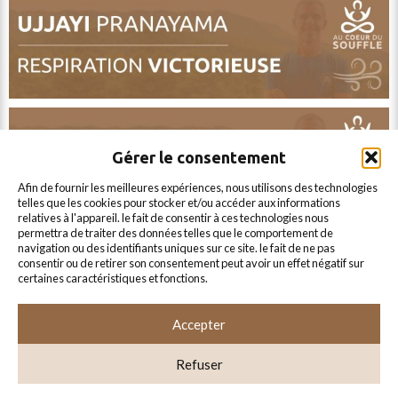
aucune
donnée
personnelle
n’est
Gérer le consentement
conservée
afin de fournir les meilleures expériences, nous utilisons des technologies
telles que les cookies pour stocker et/ou accéder aux informations
par
relatives à l'appareil. le fait de consentir à ces technologies nous
permettra de traiter des données telles que le comportement de
le
navigation ou des identifiants uniques sur ce site. le fait de ne pas
site
consentir ou de retirer son consentement peut avoir un effet négatif sur
certaines caractéristiques et fonctions.
via
ce
Accepter
formulaire.
Refuser
AU COEUR DU SOUFFLE © 2024
envoyer