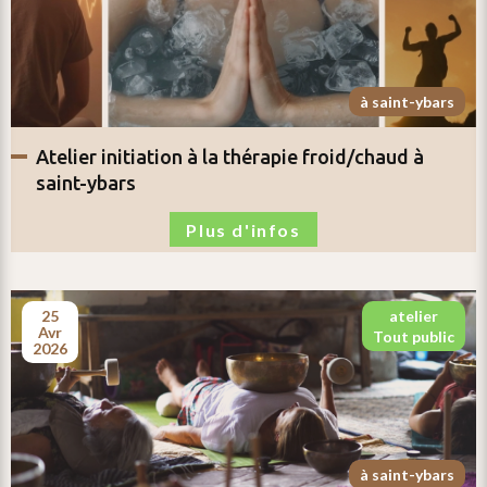
à saint-ybars
atelier
initiation à la thérapie froid/chaud
à
saint-ybars
Plus d'infos
25
atelier
avr
tout public
2026
à saint-ybars