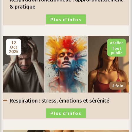
& pratique
Plus d'infos
12
atelier
oct
tout
2025
public
à foix
respiration :
stress, émotions et sérénité
Plus d'infos