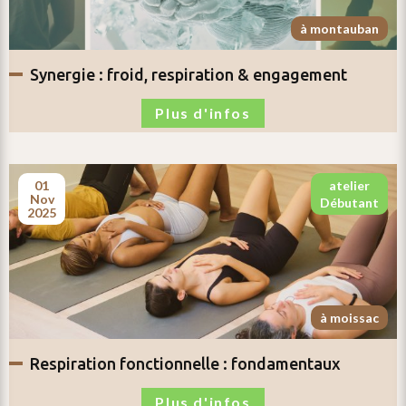
à montauban
synergie :
froid, respiration & engagement
Plus d'infos
01
atelier
nov
débutant
2025
à moissac
respiration fonctionnelle :
fondamentaux
Plus d'infos