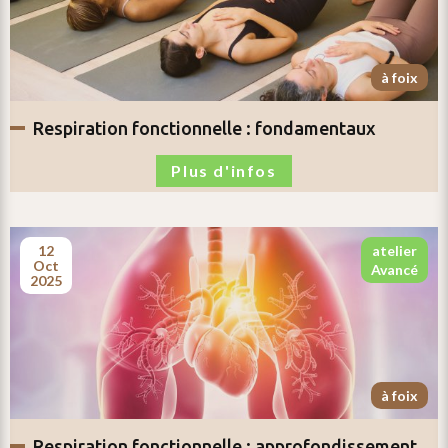
à foix
respiration fonctionnelle :
fondamentaux
Plus d'infos
12
atelier
oct
avancé
2025
à foix
respiration fonctionnelle :
approfondissement