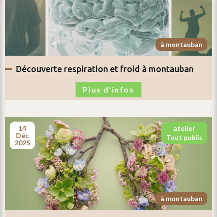
à montauban
découverte respiration et froid
à montauban
Plus d'infos
14
atelier
déc
tout public
2025
à montauban