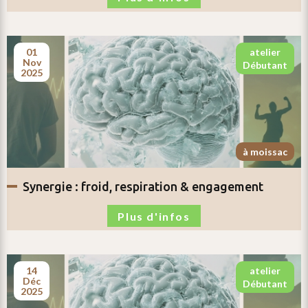
01
atelier
nov
débutant
2025
à moissac
synergie :
froid, respiration & engagement
Plus d'infos
14
atelier
déc
débutant
2025