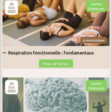
26
atelier
oct
débutant
2025
à montauban
respiration fonctionnelle :
fondamentaux
Plus d'infos
26
atelier
oct
débutant
2025