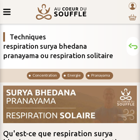
Retour
au
mon
au
coeur
com
contenu
du
souffle
Techniques
respiration surya bhedana
pranayama ou respiration solitaire
concentration
energie
pranayama
Qu'est-ce que
respiration surya