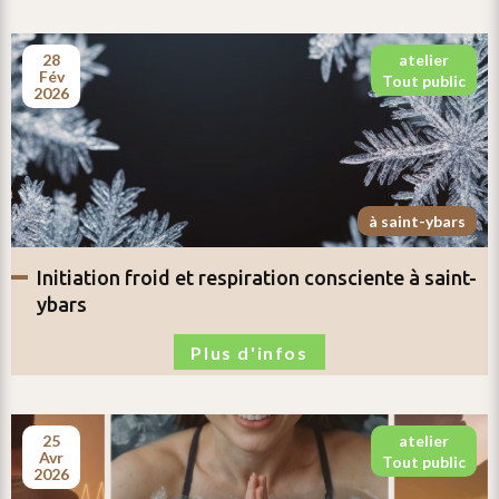
28
atelier
fév
tout public
2026
à saint-ybars
initiation
froid et respiration consciente
à saint-
ybars
Plus d'infos
25
atelier
avr
tout public
2026