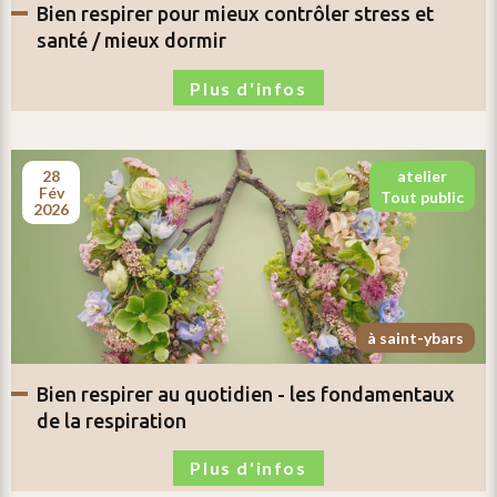
bien respirer pour
mieux contrôler stress et
santé / mieux dormir
Plus d'infos
28
atelier
fév
tout public
2026
à saint-ybars
bien respirer au quotidien -
les fondamentaux
de la respiration
Plus d'infos