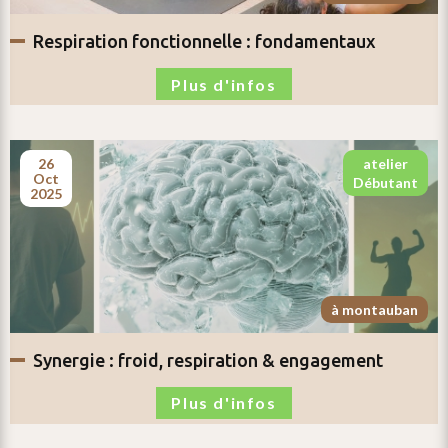
respiration fonctionnelle :
fondamentaux
Plus d'infos
26
atelier
oct
débutant
2025
à montauban
synergie :
froid, respiration & engagement
Plus d'infos