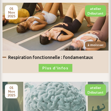
01
atelier
nov
débutant
2025
à moissac
respiration fonctionnelle :
fondamentaux
Plus d'infos
01
atelier
nov
débutant
2025