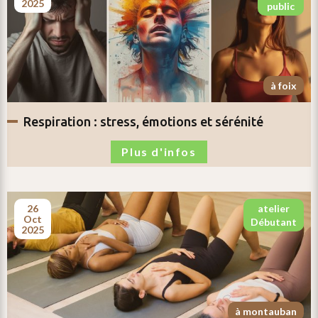
2025
public
à foix
respiration :
stress, émotions et sérénité
Plus d'infos
26
atelier
oct
débutant
2025
à montauban