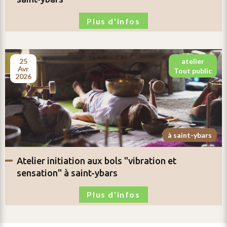
Plus d'infos
25
atelier
avr
tout public
2026
à saint-ybars
atelier
initiation aux bols "vibration et
sensation"
à saint-ybars
Plus d'infos