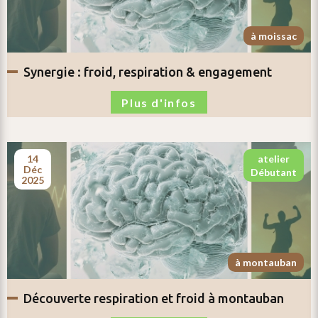
à moissac
synergie :
froid, respiration & engagement
Plus d'infos
14
atelier
déc
débutant
2025
à montauban
découverte respiration et froid
à montauban