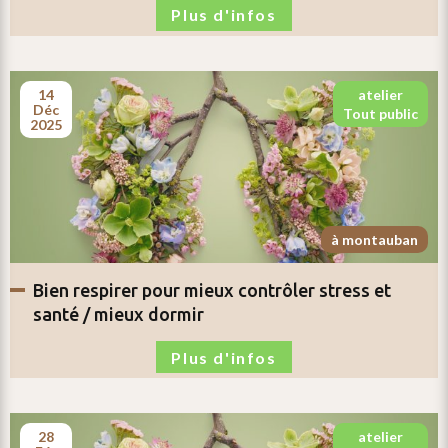
Plus d'infos
14
atelier
déc
tout public
2025
à montauban
bien respirer pour
mieux contrôler stress et
santé / mieux dormir
Plus d'infos
28
atelier