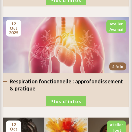
Plus d'infos
12
atelier
oct
avancé
2025
à foix
respiration fonctionnelle :
approfondissement
& pratique
Plus d'infos
12
atelier
oct
tout