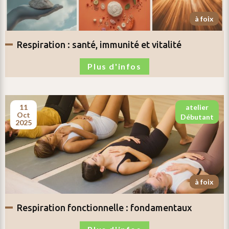
à foix
respiration :
santé, immunité et vitalité
Plus d'infos
11
atelier
oct
débutant
2025
à foix
respiration fonctionnelle :
fondamentaux