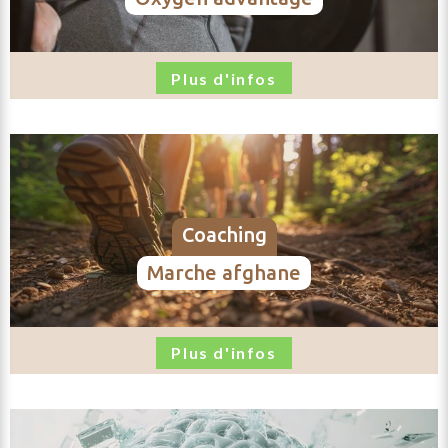
un
email
Plus d'infos
coaching
marche afghane
Plus d'infos