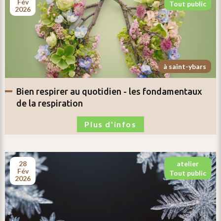
fév
tout public
2026
à saint-ybars
bien respirer au quotidien -
les fondamentaux
de la respiration
Plus d'infos
28
atelier
fév
tout public
2026