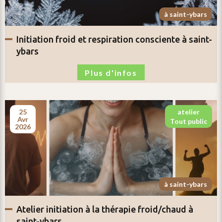
à saint-ybars
initiation
froid et respiration consciente
à saint-
ybars
Plus d'infos
25
atelier
avr
tout public
2026
à saint-ybars
atelier
initiation à la thérapie froid/chaud
à
saint-ybars