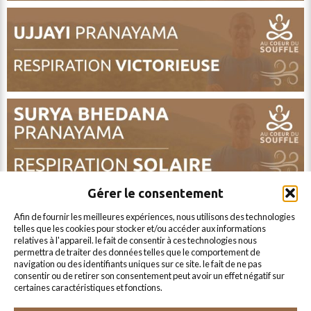
aucune
donnée
personnelle
n’est
conservée
Gérer le consentement
par
afin de fournir les meilleures expériences, nous utilisons des technologies
le
telles que les cookies pour stocker et/ou accéder aux informations
site
relatives à l'appareil. le fait de consentir à ces technologies nous
permettra de traiter des données telles que le comportement de
via
navigation ou des identifiants uniques sur ce site. le fait de ne pas
consentir ou de retirer son consentement peut avoir un effet négatif sur
ce
certaines caractéristiques et fonctions.
formulaire.