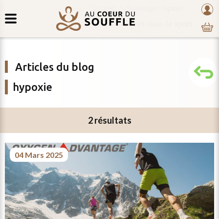
Retour
au
mon
au
coeur
com
contenu
du
souffle
Articles du blog
hypoxie
2 résultats
04 Mars 2025